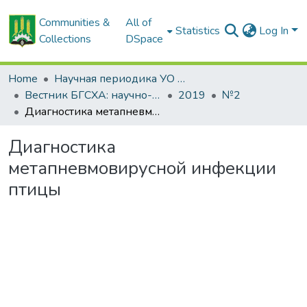
Communities &
All of
Statistics
Log In
Collections
DSpace
Home
Научная периодика УО БГСХА
Вестник БГСХА: научно-методический журнал Белорусской государственной сельскохозяйственной академии
2019
№2
Диагностика метапневмовирусной инфекции птицы
Диагностика
метапневмовирусной инфекции
птицы