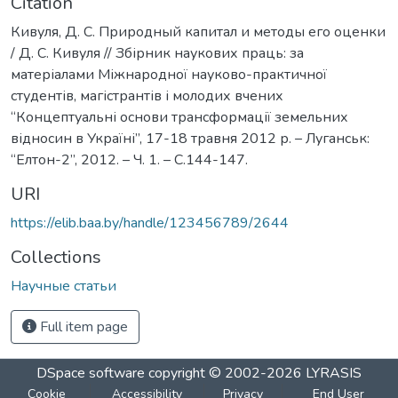
Citation
Кивуля, Д. С. Природный капитал и методы его оценки
/ Д. С. Кивуля // Збірник наукових праць: за
матеріалами Міжнародноï науково-практичноï
студентів, магістрантів і молодих вчених
“Концептуальні основи трансформаціï земельних
відносин в Украïні”, 17-18 травня 2012 р. – Луганськ:
“Елтон-2”, 2012. – Ч. 1. – С.144-147.
URI
https://elib.baa.by/handle/123456789/2644
Collections
Научные статьи
Full item page
DSpace software
copyright © 2002-2026
LYRASIS
Cookie
Accessibility
Privacy
End User