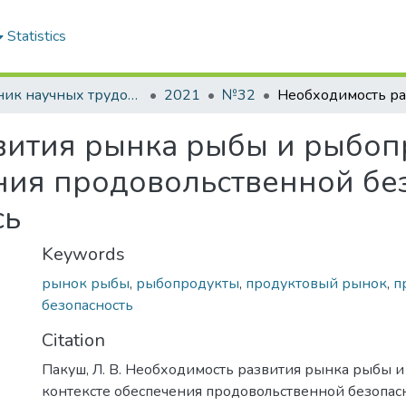
Statistics
Сборник научных трудов "Проблемы экономики"
2021
№32
вития рынка рыбы и рыбоп
ния продовольственной бе
сь
Keywords
рынок рыбы
,
рыбопродукты
,
продуктовый рынок
,
п
безопасность
Citation
Пакуш, Л. В. Необходимость развития рынка рыбы 
контексте обеспечения продовольственной безопас