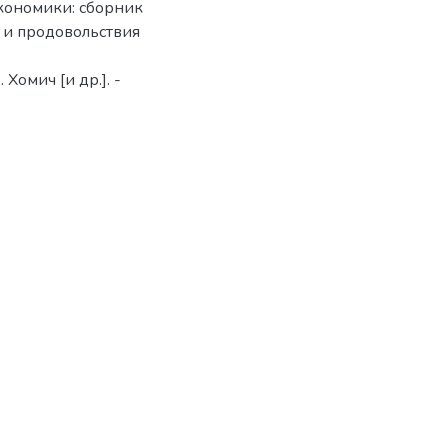
 экономики: сборник
а и продовольствия
Хомич [и др.]. -