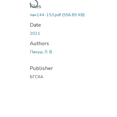
Loading...
Files
пак144-153.pdf
(556.89 KB)
Date
2021
Authors
Пакуш, Л. В.
Publisher
БГСХА