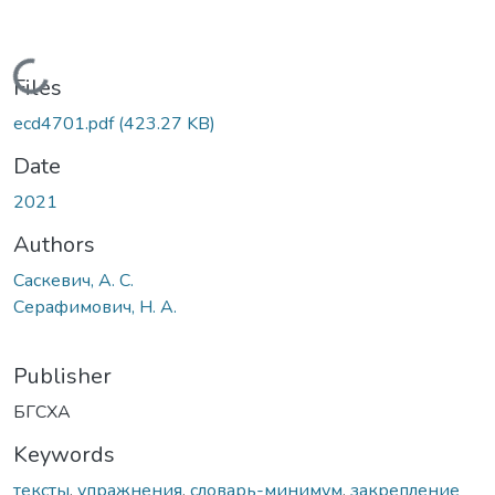
Loading...
Files
ecd4701.pdf
(423.27 KB)
Date
2021
Authors
Саскевич, А. С.
Серафимович, Н. А.
Publisher
БГСХА
Keywords
тексты
,
упражнения
,
словарь-минимум
,
закрепление