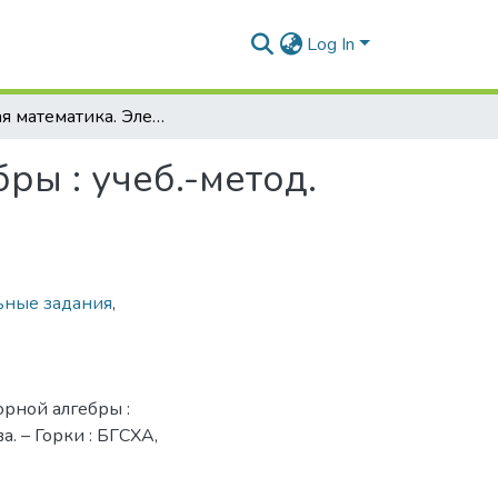
Log In
Высшая математика. Элементы векторной алгебры : учеб.-метод. пособие
ры : учеб.-метод.
ьные задания
,
орной алгебры :
ва. – Горки : БГСХА,