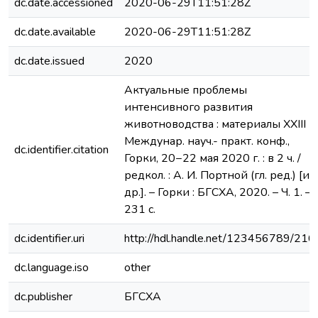
dc.date.accessioned
2020-06-29T11:51:28Z
dc.date.available
2020-06-29T11:51:28Z
dc.date.issued
2020
Актуальные проблемы
интенсивного развития
животноводства : материалы XXIII
Междунар. науч.- практ. конф.,
dc.identifier.citation
Горки, 20−22 мая 2020 г. : в 2 ч. /
редкол. : А. И. Портной (гл. ред.) [и
др.]. – Горки : БГСХА, 2020. – Ч. 1. –
231 с.
dc.identifier.uri
http://hdl.handle.net/123456789/216
dc.language.iso
other
dc.publisher
БГСХА