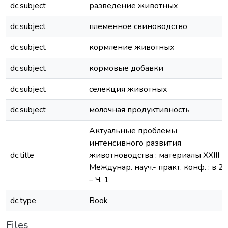
dc.subject
разведение животных
dc.subject
племенное свиноводство
dc.subject
кормление животных
dc.subject
кормовые добавки
dc.subject
селекция животных
dc.subject
молочная продуктивность
Актуальные проблемы
интенсивного развития
dc.title
животноводства : материалы XXIII
Междунар. науч.- практ. конф. : в 2 ч
– Ч. 1
dc.type
Book
Files