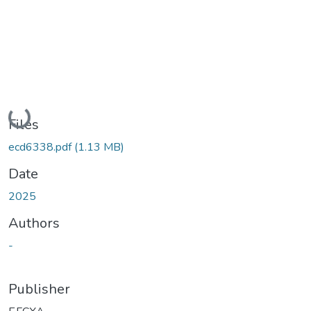
Loading...
Files
ecd6338.pdf
(1.13 MB)
Date
2025
Authors
-
Publisher