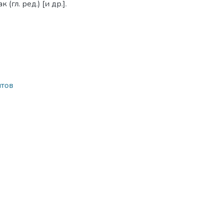
 (гл. ред.) [и др.].
нтов