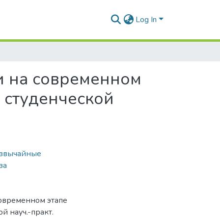
Log In
и на современном
. студенческой
звычайные
за
современном этапе
ой науч.-практ.