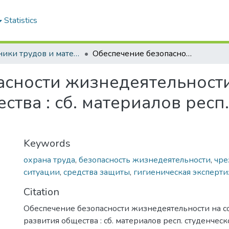
Statistics
Сборники трудов и материалы конференций студентов
Обеспечение безопасности жизнедеятельности на современном этапе развития общества : сб. материалов респ. студенческой науч.-практ. конф.
асности жизнедеятельност
ства : сб. материалов респ
Keywords
охрана труда
,
безопасность жизнедеятельности
,
чре
ситуации
,
средства защиты
,
гигиеническая эксперти
Citation
Обеспечение безопасности жизнедеятельности на 
развития общества : сб. материалов респ. студенческ