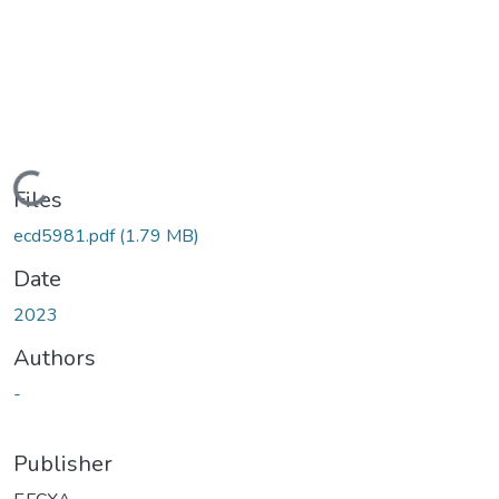
Loading...
Files
ecd5981.pdf
(1.79 MB)
Date
2023
Authors
-
Publisher