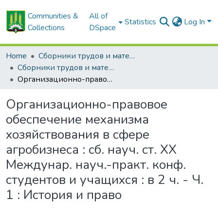
Communities &
All of
Statistics
Log In
Collections
DSpace
Home
Сборники трудов и материалов конференций
Сборники трудов и материалы конференций студентов
Организационно-правовое обеспечение механизма хозяйствования в сфере агробизнеса : сб. науч. ст. XX Междунар. науч.-практ. конф. студентов и учащихся : в 2 ч. - Ч. 1 : История и право
Организационно-правовое
обеспечение механизма
хозяйствования в сфере
агробизнеса : сб. науч. ст. XX
Междунар. науч.-практ. конф.
студентов и учащихся : в 2 ч. - Ч.
1 : История и право