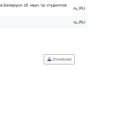
ларуси: сб. науч. тр. студентов
ru_RU
ru_RU
Download