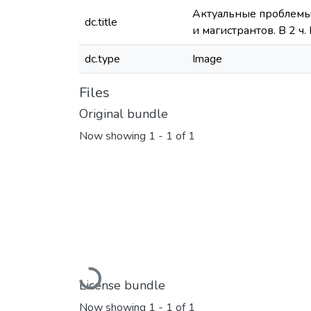
Актуальные проблемы 
dc.title
и магистрантов. В 2 ч. В
dc.type
Image
Files
Original bundle
Now showing
1 - 1 of 1
Loading...
License bundle
Now showing
1 - 1 of 1