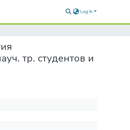
Log In
тия
уч. тр. студентов и