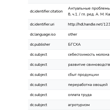
Актуальные проблемы 
dc.identifier.citation
8, ч.1. / гл. ред. А. М.
dc.identifier.uri
http://hdl.handle.net/
dc.language.iso
other
dc.publisher
БГСХА
dc.subject
себестоимость молока
dc.subject
развитие свиноводств
dc.subject
сбыт продукции
dc.subject
переработка овощей
dc.subject
оплата труда
dc.subject
агротуризм