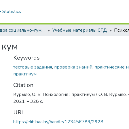
Statistics
Кафедра социально-гуманитарных дисциплин
Учебные материалы СГД
Психол
икум
Keywords
тестовые задания
,
проверка знаний
,
практические 
практикум
Citation
Курыло, О. В. Психология : практикум / О. В. Курыло. 
2021. – 328 с.
URI
https://elib.baa.by/handle/123456789/2928