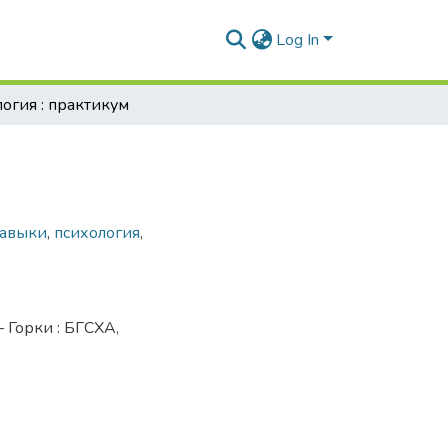
Log In
огия : практикум
навыки
,
психология
,
– Горки : БГСХА,