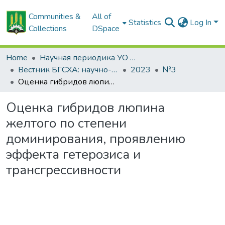
Communities &
All of
Statistics
Log In
Collections
DSpace
Home
Научная периодика УО БГСХА
Вестник БГСХА: научно-методический журнал Белорусской государственной сельскохозяйственной академии
2023
№3
Оценка гибридов люпина желтого по степени доминирования, проявлению эффекта гетерозиса и трансгрессивности
Оценка гибридов люпина
желтого по степени
доминирования, проявлению
эффекта гетерозиса и
трансгрессивности