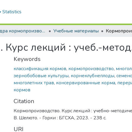
Statistics
Кафедра кормопроизводства и хранения продукции растениеводства
Учебные материалы
 Курс лекций : учеб.-метод
Keywords
классификация кормов
,
кормопроизводство
,
многол
зернобобовые культуры
,
корнеклубнеплоды
,
семен
многолетних трав
,
консервированные корма
,
перер
кормов
Citation
Кормопроизводство. Курс лекций : учебно-методичес
В. Шелюто. - Горки : БГСХА, 2023. - 238 с.
URI