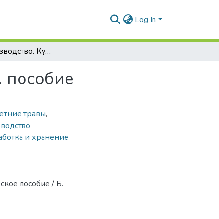
Log In
Кормопроизводство. Курс лекций : учеб.-метод. пособие
. пособие
етние травы
,
оводство
аботка и хранение
кое пособие / Б.