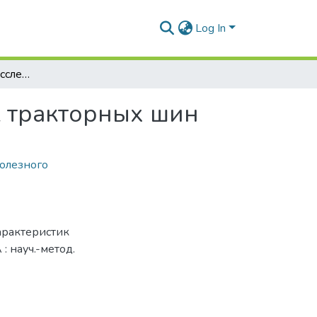
Log In
Основы методики исследования характеристик тракторных шин
к тракторных шин
олезного
арактеристик
: науч.-метод.