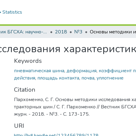
Statistics
Вестник БГСХА: научно-методический журнал Белорусской государственной сельскохозяйственной академии
2018
№3
сследования характеристи
Keywords
пневматическая шина
,
деформация
,
коэффициент п
действия
,
площадь контакта
,
почва
,
уплотнение
Citation
Пархоменко, С. Г. Основы методики исследования х
тракторных шин / С. Г. Пархоменко // Вестник БГСХА 
журн. - 2018. - №3. - С. 173-175.
URI
http://hdl.handle.net/123456789/1178