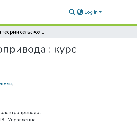
Log In
Основы теории сельскохозяйственного электропривода : курс лекций. - Ч.3 : Управление электроприводами
привода : курс
атели
,
 электропривода :
Ч.3 : Управление