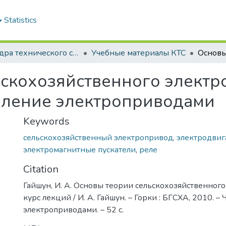
Statistics
Кафедра технического сервиса и общих инженерных дисциплин
Учебные материалы КТС
скохозяйственного электро
равление электроприводами
Keywords
сельскохозяйственный электропривод
,
электродвиг
электромагнитные пускатели
,
реле
Citation
Гайшун, И. А. Основы теории сельскохозяйственного
курс лекций / И. А. Гайшун. – Горки : БГСХА, 2010. – 
электроприводами. – 52 с.