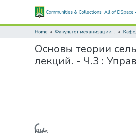
Communities & Collections
All of DSpace
Home
Факультет механизации сельского хозяйства
Основы теории сель
лекций. - Ч.3 : Уп
Loading...
Files