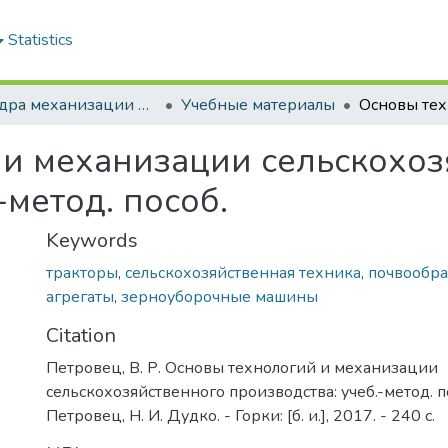
Statistics
Кафедра механизации растениеводства и практического обучения
Учебные материалы
 и механизации сельскохоз
-метод. пособ.
Keywords
тракторы
,
сельскохозяйственная техника
,
почвообр
агрегаты
,
зерноуборочные машины
Citation
Петровец, В. Р. Основы технологий и механизации
сельскохозяйственного производства: учеб.-метод. по
Петровец, Н. И. Дудко. - Горки: [б. и.], 2017. - 240 с.