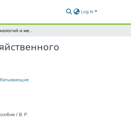
Log In
Основы технологий и механизации сельскохозяйственного производства: учеб.-метод. пособ.
яйственного
абатывающие
собие / В. Р.