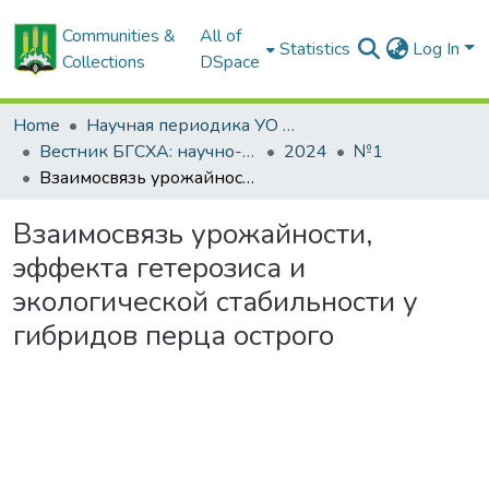
Communities &
All of
Statistics
Log In
Collections
DSpace
Home
Научная периодика УО БГСХА
Вестник БГСХА: научно-методический журнал Белорусской государственной сельскохозяйственной академии
2024
№1
Взаимосвязь урожайности, эффекта гетерозиса и экологической стабильности у гибридов перца острого
Взаимосвязь урожайности,
эффекта гетерозиса и
экологической стабильности у
гибридов перца острого