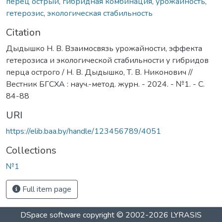
перец острый
,
гибридная комбинация
,
урожайность
,
гетерозис
,
экологическая стабильность
Citation
Дыдышко Н. В. Взаимосвязь урожайности, эффекта
гетерозиса и экологической стабильности у гибридов
перца острого / Н. В. Дыдышко, Т. В. Никонович //
Вестник БГСХА : науч.-метод. журн. - 2024. - №1. - С.
84-88
URI
https://elib.baa.by/handle/123456789/4051
Collections
№1
Full item page
DSpace software
copyright © 2002-2026
LYRASIS