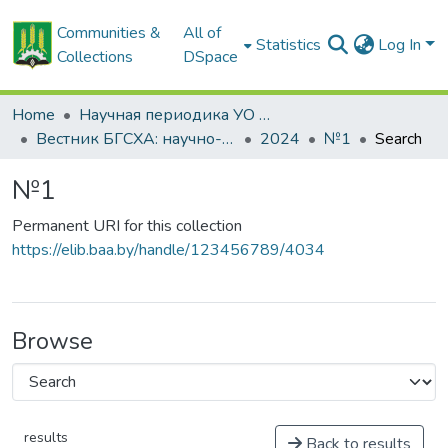
Communities &
All of
Statistics
Log In
Collections
DSpace
Home
Научная периодика УО БГСХА
Вестник БГСХА: научно-методический журнал Белорусской государственной сельскохозяйственной академии
2024
№1
Search
№1
Permanent URI for this collection
https://elib.baa.by/handle/123456789/4034
Browse
results
Back to results