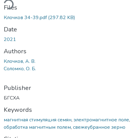
ding...
Files
Клочков 34-39.pdf
(297.82 KB)
Date
2021
Authors
Клочков, А. В.
Соломко, О. Б.
Publisher
БГСХА
Keywords
магнитная стимуляция семян
,
электромагнитное поле
,
обработка магнитным полем
,
свежеубранное зерно