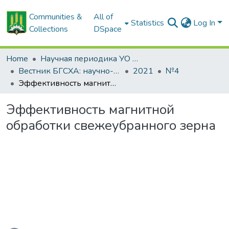
Communities &
All of
Statistics
Log In
Collections
DSpace
Home
Научная периодика УО БГСХА
Вестник БГСХА: научно-методический журнал Белорусской государственной сельскохозяйственной академии
2021
№4
Эффективность магнитной обработки свежеубранного зерна
Эффективность магнитной
обработки свежеубранного зерна