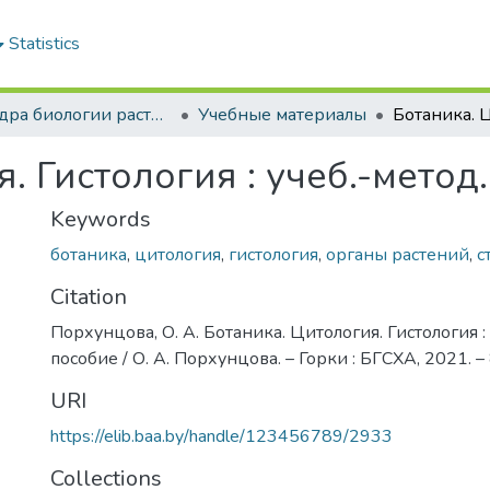
Statistics
Кафедра биологии растений и химии
Учебные материалы
. Гистология : учеб.-метод
Keywords
ботаника
,
цитология
,
гистология
,
органы растений
,
с
Citation
Порхунцова, О. А. Ботаника. Цитология. Гистология : 
пособие / О. А. Порхунцова. – Горки : БГСХА, 2021. – 
URI
https://elib.baa.by/handle/123456789/2933
Collections