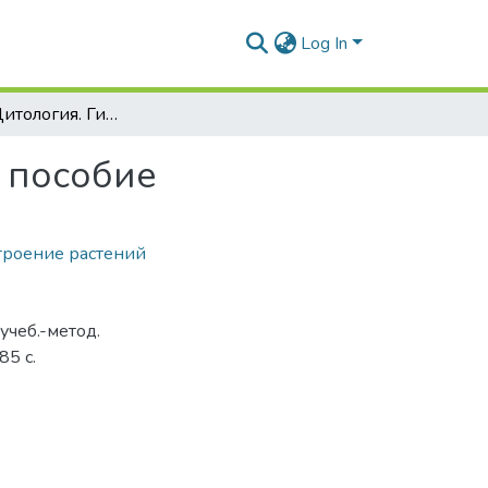
Log In
Ботаника. Цитология. Гистология : учеб.-метод. пособие
. пособие
троение растений
учеб.-метод.
85 с.