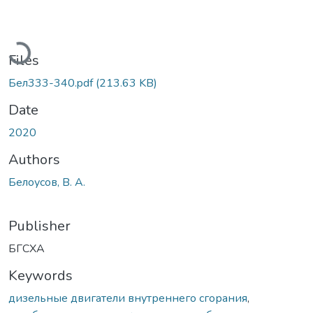
oading...
Files
Бел333-340.pdf
(213.63 KB)
Date
2020
Authors
Белоусов, В. А.
Publisher
БГСХА
Keywords
дизельные двигатели внутреннего сгорания
,