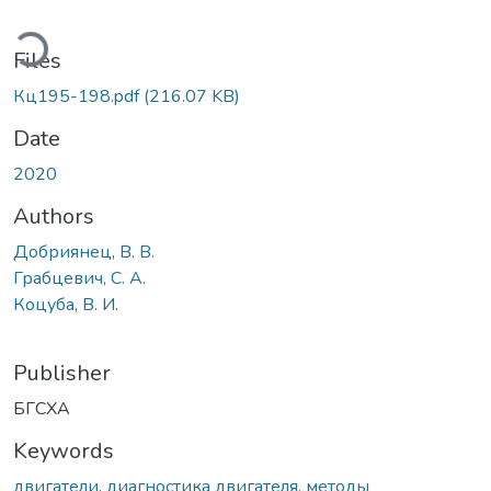
ading...
Files
Кц195-198.pdf
(216.07 KB)
Date
2020
Authors
Добриянец, В. В.
Грабцевич, С. А.
Коцуба, В. И.
Publisher
БГСХА
Keywords
двигатели
,
диагностика двигателя
,
методы