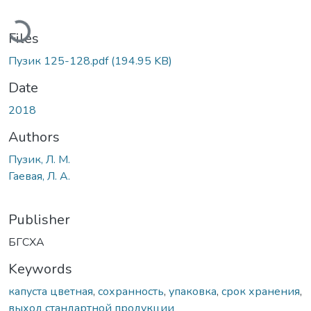
oading...
Files
Пузик 125-128.pdf
(194.95 KB)
Date
2018
Authors
Пузик, Л. М.
Гаевая, Л. А.
Publisher
БГСХА
Keywords
капуста цветная
,
сохранность
,
упаковка
,
срок хранения
,
выход стандартной продукции