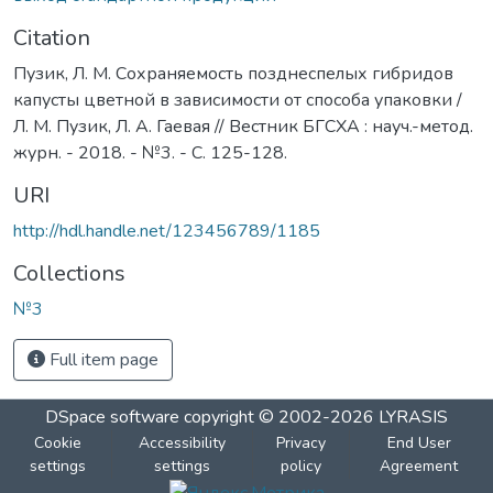
Citation
Пузик, Л. М. Сохраняемость позднеспелых гибридов
капусты цветной в зависимости от способа упаковки /
Л. М. Пузик, Л. А. Гаевая // Вестник БГСХА : науч.-метод.
журн. - 2018. - №3. - С. 125-128.
URI
http://hdl.handle.net/123456789/1185
Collections
№3
Full item page
DSpace software
copyright © 2002-2026
LYRASIS
Cookie
Accessibility
Privacy
End User
settings
settings
policy
Agreement