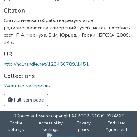
Citation
Статистическая обработка результатов
радиометрических измерений : учеб.-метод. пособие /
сост.: Г. А. Чернуха, В .И. Юрьев. - Горки : БГСХА, 2009. -
34 с.
URI
http://hdl.handle.net/123456789/1451
Collections
Учебные материалы
Full item page
DSpace software
copyright © 2002-2026
LYRASIS
Cookie
Accessibility
Privacy
End User
settings
settings
policy
Agreement