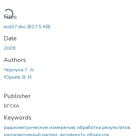
ding...
Files
ecd37.doc
(827.5 KB)
Date
2009
Authors
Чернуха, Г. А.
Юрьев, В. И.
Publisher
БГСХА
Keywords
радиометрические измерения
,
обработка результатов
,
радиоактивный распад
,
активность образцов