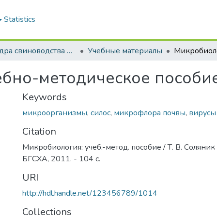
Statistics
Кафедра свиноводства и мелкого животноводства
Учебные материалы
ебно-методическое пособи
Keywords
микроорганизмы
,
силос
,
микрофлора почвы
,
вирусы
Citation
Микробиология: учеб.-метод. пособие / Т. В. Соляник [
БГСХА, 2011. - 104 с.
URI
http://hdl.handle.net/123456789/1014
Collections