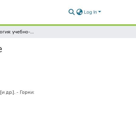
Log In
Микробиология: учебно-методическое пособие
е
и др.]. - Горки: