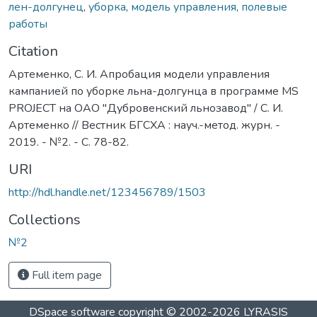
лен-долгунец
,
уборка
,
модель управления
,
полевые
работы
Citation
Артеменко, С. И. Апробация модели управления
кампанией по уборке льна-долгунца в программе MS
PROJECT на ОАО "Дубровенский льнозавод" / С. И.
Артеменко // Вестник БГСХА : науч.-метод. журн. -
2019. - №2. - С. 78-82.
URI
http://hdl.handle.net/123456789/1503
Collections
№2
Full item page
DSpace software
copyright © 2002-2026
LYRASIS