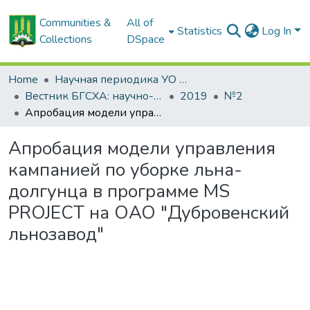
Communities &
All of
Statistics
Log In
Collections
DSpace
Home
Научная периодика УО БГСХА
Вестник БГСХА: научно-методический журнал Белорусской государственной сельскохозяйственной академии
2019
№2
Апробация модели управления кампанией по уборке льна-долгунца в программе MS PROJECT на ОАО "Дубровенский льнозавод"
Апробация модели управления
кампанией по уборке льна-
долгунца в программе MS
PROJECT на ОАО "Дубровенский
льнозавод"