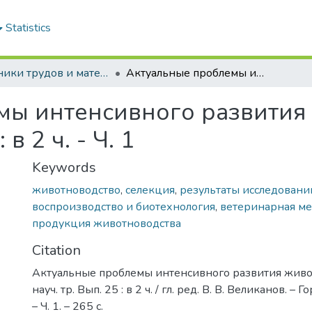
Statistics
Сборники трудов и материалы конференций
Актуальные проблемы интенсивного развития животноводства: сб. науч. тр. Вып. 25 : в 2 ч. - Ч. 1
мы интенсивного развития
 в 2 ч. - Ч. 1
Keywords
животноводство
,
селекция
,
результаты исследовани
воспроизводство и биотехнология
,
ветеринарная м
продукция животноводства
Citation
Актуальные проблемы интенсивного развития живот
науч. тр. Вып. 25 : в 2 ч. / гл. ред. В. В. Великанов. – 
– Ч. 1. – 265 с.