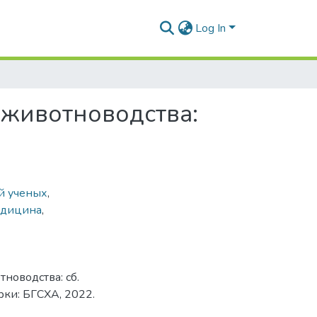
Log In
 животноводства:
й ученых
,
едицина
,
новодства: сб.
Горки: БГСХА, 2022.