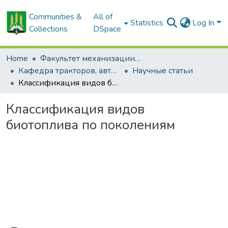
Communities &
All of
Statistics
Log In
Collections
DSpace
Home
Факультет механизации сельского хозяйства
Кафедра тракторов, автомобилей и машин для природообустройства
Научные статьи
Классификация видов биотоплива по поколениям
Классификация видов
биотоплива по поколениям
oading...