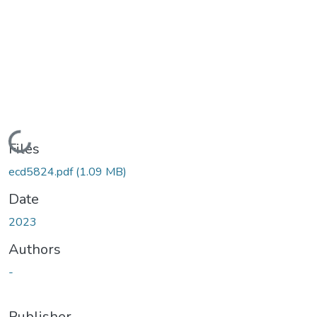
Loading...
Files
ecd5824.pdf
(1.09 MB)
Date
2023
Authors
-
Publisher