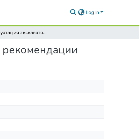
Log In
Эксплуатация экскаваторов-дреноукладчиков : рекомендации
: рекомендации