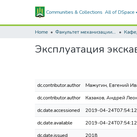
Communities & Collections
All of DSpace
Home
Факультет механизации сельского хозяйства
Эксплуатация экска
dc.contributor.author
Мажугин, Евгений Ив
dc.contributor.author
Казаков, Андрей Лео
dc.date.accessioned
2019-04-24T07:54:1
dc.date.available
2019-04-24T07:54:1
dc.date.issued
2018