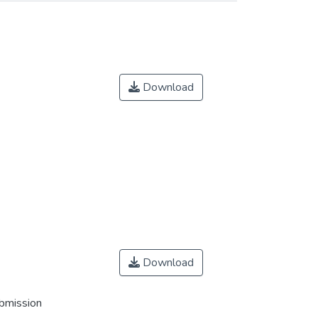
Download
Download
ubmission