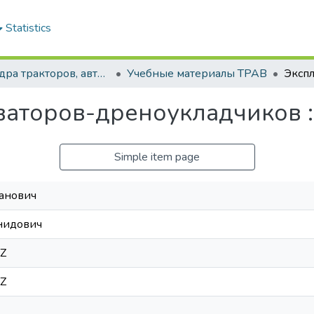
Statistics
Кафедра тракторов, автомобилей и машин для природообустройства
Учебные материалы ТРАВ
ваторов-дреноукладчиков 
Simple item page
анович
нидович
2Z
2Z