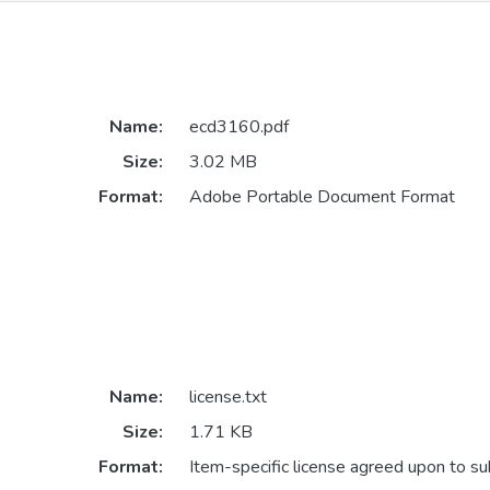
Name:
ecd3160.pdf
Size:
3.02 MB
Format:
Adobe Portable Document Format
Name:
license.txt
Size:
1.71 KB
Format:
Item-specific license agreed upon to s