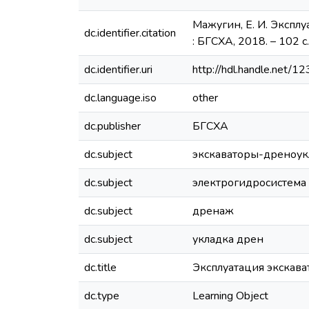
Мажугин, Е. И. Эксплу
dc.identifier.citation
: БГСХА, 2018. – 102 с.
dc.identifier.uri
http://hdl.handle.net
dc.language.iso
other
dc.publisher
БГСХА
dc.subject
экскаваторы-дреноук
dc.subject
электрогидросистема
dc.subject
дренаж
dc.subject
укладка дрен
dc.title
Эксплуатация экскав
dc.type
Learning Object