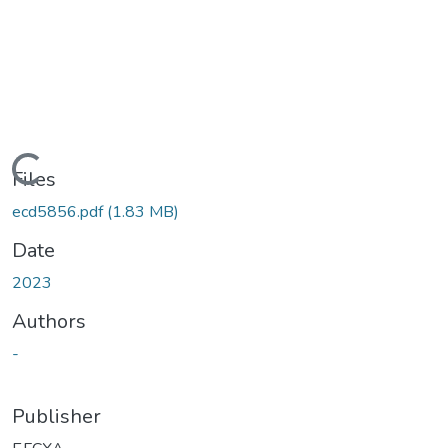
Loading...
Files
ecd5856.pdf
(1.83 MB)
Date
2023
Authors
-
Publisher