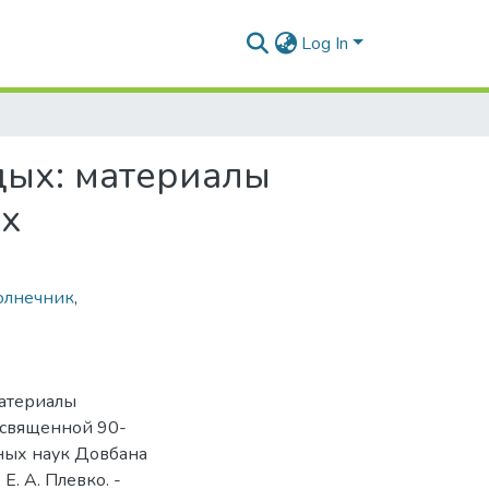
Log In
дых: материалы
х
олнечник
,
материалы
священной 90-
ных наук Довбана
 Е. А. Плевко. -