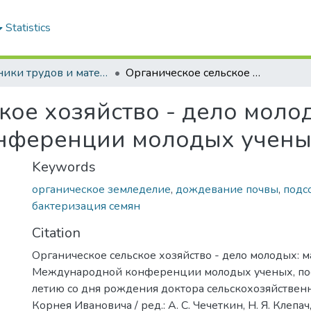
Statistics
Сборники трудов и материалы конференций студентов
Органическое сельское хозяйство - дело молодых: материалы Международной конференции молодых ученых
кое хозяйство - дело моло
нференции молодых учены
Keywords
органическое земледелие
,
дождевание почвы
,
подс
бактеризация семян
Citation
Органическое сельское хозяйство - дело молодых: 
Международной конференции молодых ученых, по
летию со дня рождения доктора сельскохозяйствен
Корнея Ивановича / ред.: А. С. Чечеткин, Н. Я. Клепач,