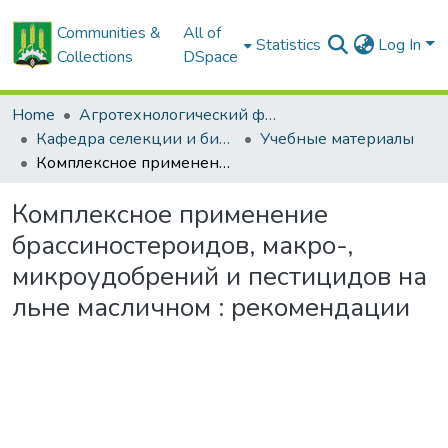
Communities &
All of
Statistics
Log In
Collections
DSpace
Home
Агротехнологический факультет
Кафедра селекции и биотехнологии растений
Учебные материалы
Комплексное применение брассиностероидов, макро-, микроудобрений и пестицидов на льне масличном : рекомендации
Комплексное применение
брассиностероидов, макро-,
микроудобрений и пестицидов на
льне масличном : рекомендации