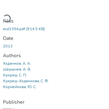
ading...
Files
ecd1354.pdf
(914.5 KB)
Date
2013
Authors
Ходянков, А. А.
Шершнев, А. В.
Кукреш, С. П.
Кукреш-Ходянкова, С. Ф.
Корнейкова, Ю. С.
Publisher