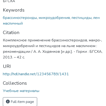
БГСХА
Keywords
брассиностероиды
,
микроудобрения
,
пестициды
,
лен
масличный
Citation
Комплексное применение брассиностероидов, макро-,
микроудобрений и пестицидов на льне масличном :
рекомендации / А. А. Ходянков [и др.]. - Горки : БГСХА,
2013. – 42 с.
URI
http://hdl.handle.net/123456789/1431
Collections
Учебные материалы
Full item page