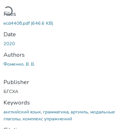
ading...
Files
ecd4408.pdf
(646.6 KB)
Date
2020
Authors
Фоменко, В. В.
Publisher
БГСХА
Keywords
английский язык
,
грамматика
,
артикль
,
модальные
глаголы
,
комплекс упражнений