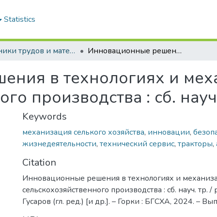
Statistics
Сборники трудов и материалы конференций
Инновационные решения в технологиях и механизации сельскохозяйственного производства : сб. науч. тр. - Вып. 9
ения в технологиях и мех
о производства : сб. науч. 
Keywords
механизация селького хозяйства
,
инновации
,
безоп
жизнедеятельности
,
технический сервис
,
тракторы
,
Citation
Инновационные решения в технологиях и механиз
сельскохозяйственного производства : сб. науч. тр. / р
Гусаров (гл. ред.) [и др.]. – Горки : БГСХА, 2024. – Вып.