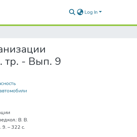
Log In
анизации
тр. - Вып. 9
асность
автомобили
ации
едкол.: В. В.
 9. – 322 с.