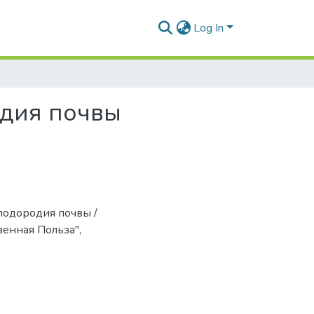
Log In
одия почвы
плодородия почвы /
венная Польза",