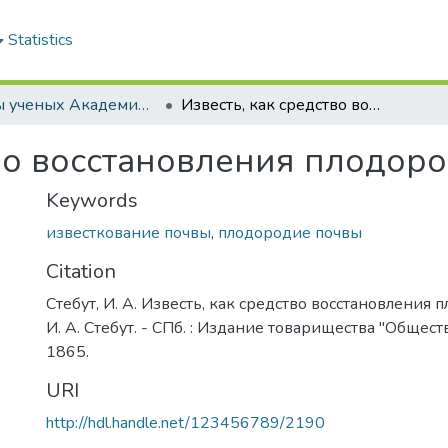
Statistics
Труды ученых Академии (1855-1971)
Известь, как средство восстановления плодородия почвы
тво восстановления плодор
Keywords
известкование почвы
,
плодородие почвы
Citation
Стебут, И. А. Известь, как средство восстановления 
И. А. Стебут. - СПб. : Издание товарищества "Общест
1865.
URI
http://hdl.handle.net/123456789/2190