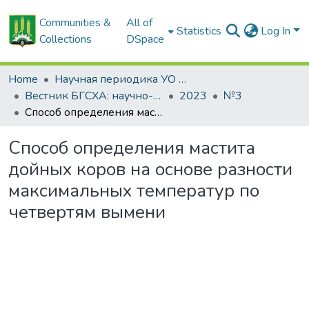
Communities &
All of
Statistics
Log In
Collections
DSpace
Home
Научная периодика УО БГСХА
Вестник БГСХА: научно-методический журнал Белорусской государственной сельскохозяйственной академии
2023
№3
Cпособ определения мастита дойных коров на основе разности максимальных температур по четвертям вымени
Cпособ определения мастита
дойных коров на основе разности
максимальных температур по
четвертям вымени