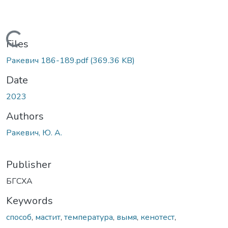
Loading...
Files
Ракевич 186-189.pdf
(369.36 KB)
Date
2023
Authors
Ракевич, Ю. А.
Publisher
БГСХА
Keywords
способ
,
мастит
,
температура
,
вымя
,
кенотест
,