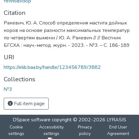
тепловизор
Citation
Ракевич, Ю. А. Cпособ определения мастита дойных
коров на основе разности максимальных температур
по четвертям вымени / Ю. А. Ракевич // // Вестник
БГСХА : науч.-метод. журн. - 2023. - №3. – С. 186-189
URI
https://elib.baa.by/handle/123456789/3882
Collections
№3
Full item page
DSpace software
copyright © 2002-2026
LYRASIS
Cookie
Accessibility
Privacy
End User
settings
settings
policy
Agreement