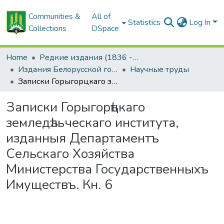
Communities &
All of
Statistics
Log In
Collections
DSpace
Home
Редкие издания (1836 - 1940 гг.)
Издания Белорусской государственной сельскохозяйственной академии
Научные труды
Записки Горыгорѣцкаго земледѣльческаго института, изданныя Департаментъ Сельскаго Хозяйства Министерства Государственныхъ Имуществъ. Кн. 6
Записки Горыгорѣцкаго
земледѣльческаго института,
изданныя Департаментъ
Сельскаго Хозяйства
Министерства Государственныхъ
Имуществъ. Кн. 6