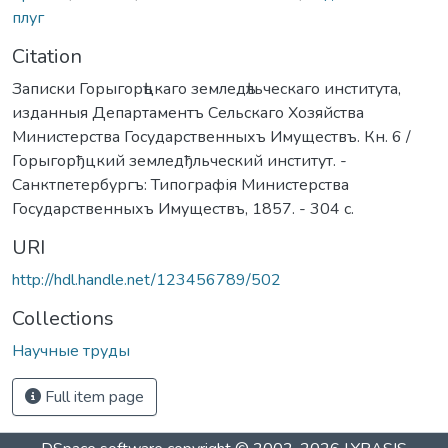
плуг
Citation
Записки Горыгорѣцкаго земледѣльческаго института,
изданныя Департаментъ Сельскаго Хозяйства
Министерства Государственныхъ Имуществъ. Кн. 6 /
Горыгорђцкий земледђльческий институт. -
Санктпетербургъ: Типографія Министерства
Государственныхъ Имуществъ, 1857. - 304 с.
URI
http://hdl.handle.net/123456789/502
Collections
Научные труды
Full item page