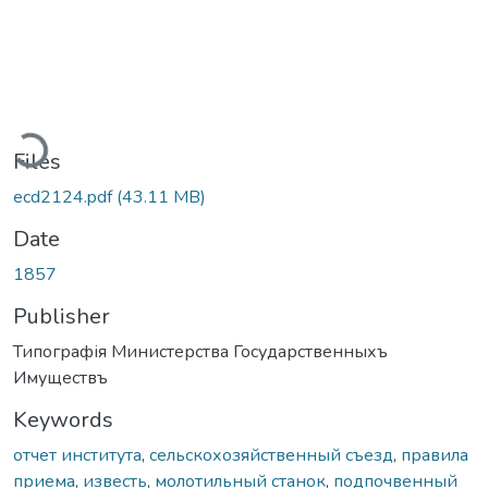
oading...
Files
ecd2124.pdf
(43.11 MB)
Date
1857
Publisher
Типографія Министерства Государственныхъ
Имуществъ
Keywords
отчет института
,
сельскохозяйственный съезд
,
правила
приема
,
известь
,
молотильный станок
,
подпочвенный