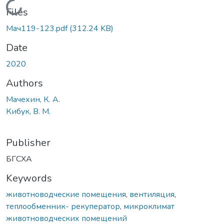
Loading...
Files
Мач119-123.pdf
(312.24 KB)
Date
2020
Authors
Мачехин, К. А.
Кибук, В. М.
Publisher
БГСХА
Keywords
животноводческие помещения
,
вентиляция
,
теплообменник- рекуператор
,
микроклимат
животноводческих помещений