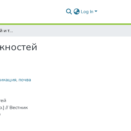
Log In
Анализ конструкций и технологических возможностей почвообрабатывающих катков
жностей
фикация
,
почва
тей
] // Вестник
9