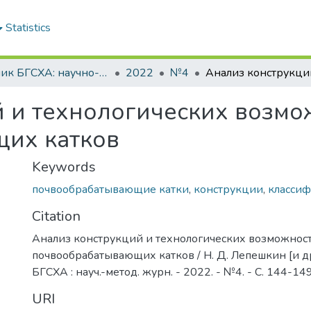
Statistics
Вестник БГСХА: научно-методический журнал Белорусской государственной сельскохозяйственной академии
2022
№4
й и технологических возмо
их катков
Keywords
почвообрабатывающие катки
,
конструкции
,
класси
Citation
Анализ конструкций и технологических возможнос
почвообрабатывающих катков / Н. Д. Лепешкин [и др.
БГСХА : науч.-метод. журн. - 2022. - №4. - С. 144-14
URI