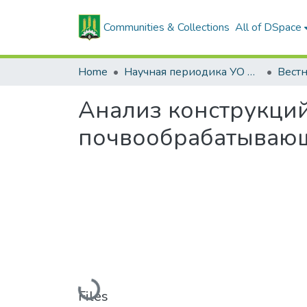
Communities & Collections
All of DSpace
Home
Научная периодика УО БГСХА
Анализ конструкци
почвообрабатывающ
Loading...
Files