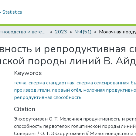
Statistics
Животноводство и ветеринарная медицина: научно-практический журнал
2023
№4(51)
ность и репродуктивная с
ской породы линий В. Айд
Keywords
тёлка
,
сперма стандартная
,
сперма сексированная
,
б
производители
,
первый отёл
,
молочная продуктивно
репродуктивная способность
Citation
Экхорутомвен О. Т. Молочная продуктивность и ре
способность первотелок голштинской породы линий 
Соверинг / О. Т. Экхорутомвен // Животноводство и