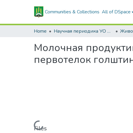
Communities & Collections
All of DSpace
Home
Научная периодика УО БГСХА
Молочная продуктив
первотелок голштин
Loading...
Files