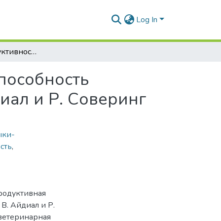
Log In
Молочная продуктивность и репродуктивная способность первотелок голштинской породы линий В. Айдиал и Р. Соверинг
пособность
иал и Р. Соверинг
ыки-
сть
,
продуктивная
В. Айдиал и Р.
 ветеринарная