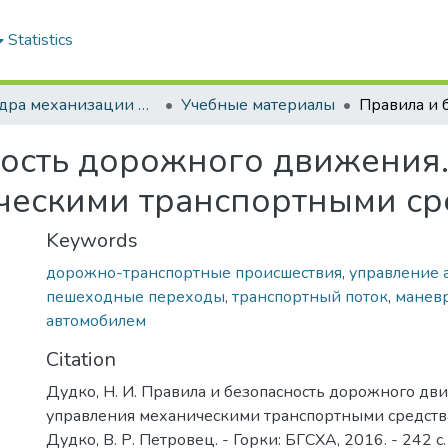
Statistics
Кафедра механизации растениеводства и практического обучения
Учебные материалы
ность дорожного движения
ческими транспортными ср
Keywords
дорожно-транспортные происшествия
,
управление 
пешеходные переходы
,
транспортный поток
,
манев
автомобилем
Citation
Дудко, Н. И. Правила и безопасность дорожного дв
управления механическими транспортными средствам
Дудко, В. Р. Петровец. - Горки: БГСХА, 2016. - 242 с.