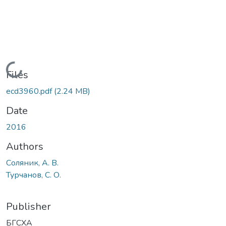
Loading...
Files
ecd3960.pdf
(2.24 MB)
Date
2016
Authors
Соляник, А. В.
Турчанов, С. О.
Publisher
БГСХА