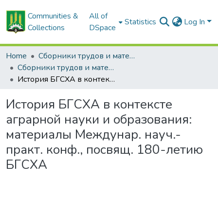
Communities &
All of
Statistics
Log In
Collections
DSpace
Home
Сборники трудов и материалов конференций
Сборники трудов и материалы конференций
История БГСХА в контексте аграрной науки и образования: материалы Междунар. науч.-практ. конф., посвящ. 180-летию БГСХА
История БГСХА в контексте
аграрной науки и образования:
материалы Междунар. науч.-
практ. конф., посвящ. 180-летию
БГСХА