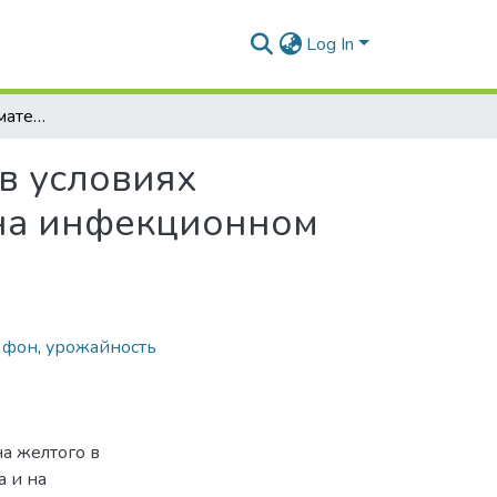
Log In
Оценка исходного материала люпина желтого в условиях естественного распространения антракноза и на инфекционном фоне
в условиях
 на инфекционном
 фон
,
урожайность
на желтого в
а и на