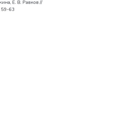
на, Е. В. Равков //
. 59-63