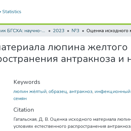
Statistics
Вестник БГСХА: научно-методический журнал Белорусской государственной сельскохозяйственной академии
2023
№3
атериала люпина желтого 
ространения антракноза и
Keywords
люпин жёлтый
,
образец
,
антракноз
,
инфекционный
семян
Citation
Гатальская, Д. В. Оценка исходного материала люпи
условиях естественного распространения антракноз