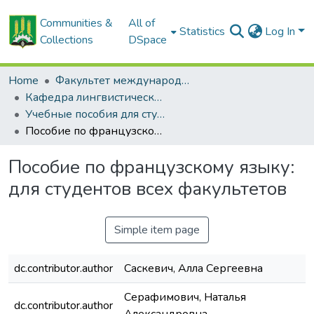
Communities &
All of
Statistics
Log In
Collections
DSpace
Home
Факультет международных связей и довузовской подготовки
Кафедра лингвистических дисциплин
Учебные пособия для студентов, изучающих французский язык
Пособие по французскому языку: для студентов всех факультетов
Пособие по французскому языку:
для студентов всех факультетов
Simple item page
dc.contributor.author
Саскевич, Алла Сергеевна
Серафимович, Наталья
dc.contributor.author