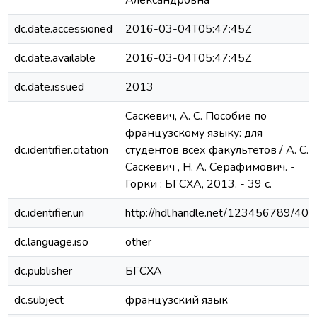
Александровна
dc.date.accessioned
2016-03-04T05:47:45Z
dc.date.available
2016-03-04T05:47:45Z
dc.date.issued
2013
Саскевич, А. С. Пособие по
французскому языку: для
dc.identifier.citation
студентов всех факультетов / А. С.
Саскевич , Н. А. Серафимович. -
Горки : БГСХА, 2013. - 39 с.
dc.identifier.uri
http://hdl.handle.net/123456789/408
dc.language.iso
other
dc.publisher
БГСХА
dc.subject
французский язык