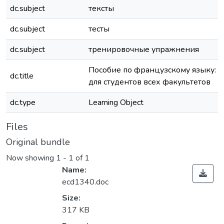
dc.subject
тексты
dc.subject
тесты
dc.subject
тренировочные упражнения
Пособие по французскому языку:
dc.title
для студентов всех факультетов
dc.type
Learning Object
Files
Original bundle
Now showing
1 - 1 of 1
Name:
ecd1340.doc
Size:
317 KB