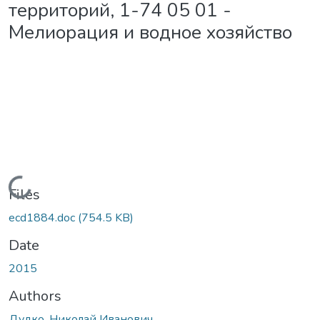
территорий, 1-74 05 01 -
Мелиорация и водное хозяйство
Loading...
Files
ecd1884.doc
(754.5 KB)
Date
2015
Authors
Дудко, Николай Иванович