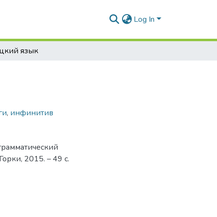
Log In
цкий язык
ги
,
инфинитив
 грамматический
орки, 2015. – 49 с.