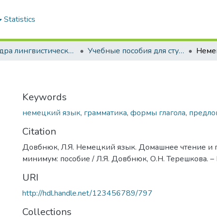
Statistics
Кафедра лингвистических дисциплин
Учебные пособия для студентов, изучающих немецкий язык
Неме
Keywords
немецкий язык
,
грамматика
,
формы глагола
,
предло
Citation
Довбнюк, Л.Я. Немецкий язык. Домашнее чтение и
минимум: пособие / Л.Я. Довбнюк, О.Н. Терешкова. – Г
URI
http://hdl.handle.net/123456789/797
Collections