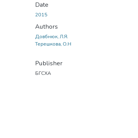
Date
2015
Authors
Довбнюк, Л.Я.
Терешкова, О.Н
Publisher
БГСХА