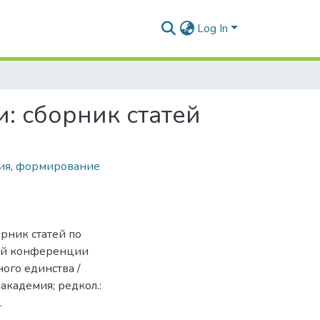
Log In
: сборник статей
ия
,
формирование
рник статей по
ой конференции
ого единства /
академия; редкол.:
.