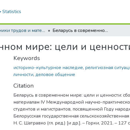
Statistics
Сборники трудов и материалы конференций студентов
Беларусь в современном мире: цели и ценности: сборник статей
нном мире: цели и ценности
Keywords
историко-культурное наследие
,
религиозная ситуац
личности
,
деловое общение
Citation
Беларусь в современном мире: цели и ценности: сбо
материалам ІV Международной научно-практическ
студентов и магистрантов, посвященной Году народн
Белорусская государственная сельскохозяйственная 
Н. С. Шатравко (гл. ред.) [и др.]. – Горки, 2021. – 127 с