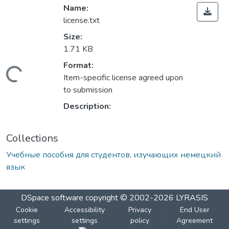
Name:
license.txt
Size:
1.71 KB
Format:
Loading...
Item-specific license agreed upon
to submission
Description:
Collections
Учебные пособия для студентов, изучающих немецкий
язык
DSpace software
copyright © 2002-2026
LYRASIS
Cookie
Accessibility
Privacy
End User
settings
settings
policy
Agreement