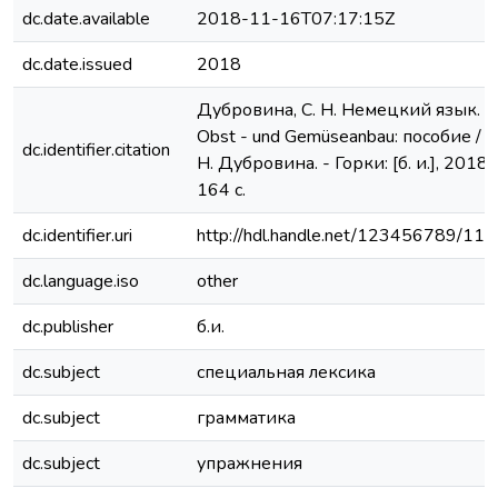
dc.date.available
2018-11-16T07:17:15Z
dc.date.issued
2018
Дубровина, С. Н. Немецкий язык.
Obst - und Gemüseanbau: пособие / С
dc.identifier.citation
Н. Дубровина. - Горки: [б. и.], 2018. 
164 с.
dc.identifier.uri
http://hdl.handle.net/123456789/11
dc.language.iso
other
dc.publisher
б.и.
dc.subject
специальная лексика
dc.subject
грамматика
dc.subject
упражнения