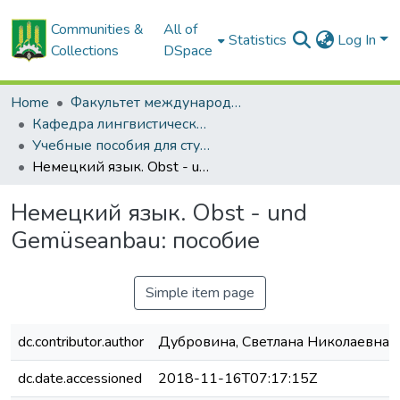
Communities &
All of
Statistics
Log In
Collections
DSpace
Home
Факультет международных связей и довузовской подготовки
Кафедра лингвистических дисциплин
Учебные пособия для студентов, изучающих немецкий язык
Немецкий язык. Obst - und Gemüseanbau: пособие
Немецкий язык. Obst - und
Gemüseanbau: пособие
Simple item page
dc.contributor.author
Дубровина, Светлана Николаевна
dc.date.accessioned
2018-11-16T07:17:15Z